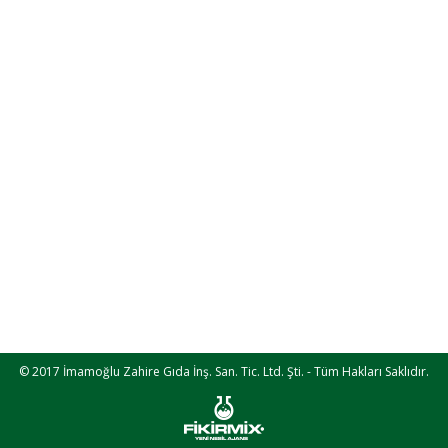
© 2017 İmamoğlu Zahire Gıda İnş. San. Tic. Ltd. Şti. - Tüm Hakları Saklıdır.